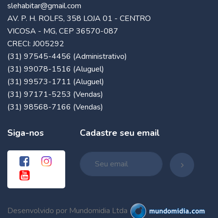
slehabitar@gmail.com
AV. P. H. ROLFS, 358 LOJA 01 - CENTRO
VICOSA - MG, CEP 36570-087
CRECI: J005292
(31) 97545-4456 (Administrativo)
(31) 99078-1516 (Aluguel)
(31) 99573-1711 (Aluguel)
(31) 97171-5253 (Vendas)
(31) 98568-7166 (Vendas)
Siga-nos
Cadastre seu email
Desenvolvido por Mundomidia Ltda