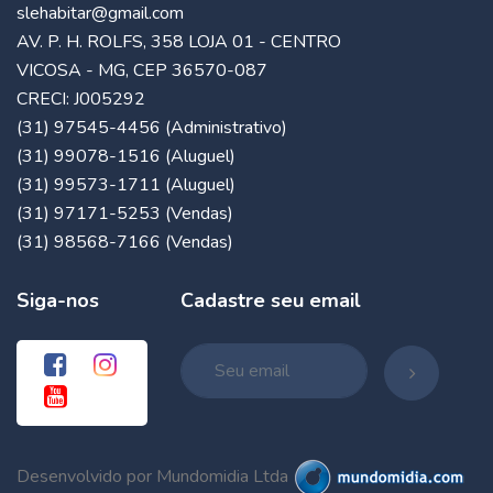
slehabitar@gmail.com
AV. P. H. ROLFS, 358 LOJA 01 - CENTRO
VICOSA - MG, CEP 36570-087
CRECI: J005292
(31) 97545-4456 (Administrativo)
(31) 99078-1516 (Aluguel)
(31) 99573-1711 (Aluguel)
(31) 97171-5253 (Vendas)
(31) 98568-7166 (Vendas)
Siga-nos
Cadastre seu email
Desenvolvido por Mundomidia Ltda