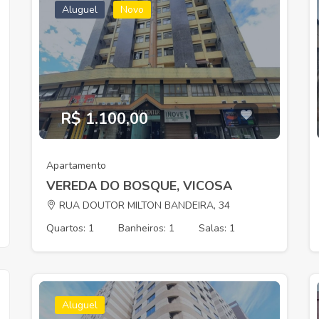
Aluguel
Novo
Aluguel
Aluguel
R$ 1.100,00
R$ 2.300,00
R$ 1.250,0
Apartamento
SANTA CLARA, VICOSA
PARAISO, VI
VEREDA DO BOSQUE, VICOSA
RUA DOUTOR MILTON BANDEIRA, 34
Quartos: 1
Banheiros: 1
Salas: 1
Aluguel