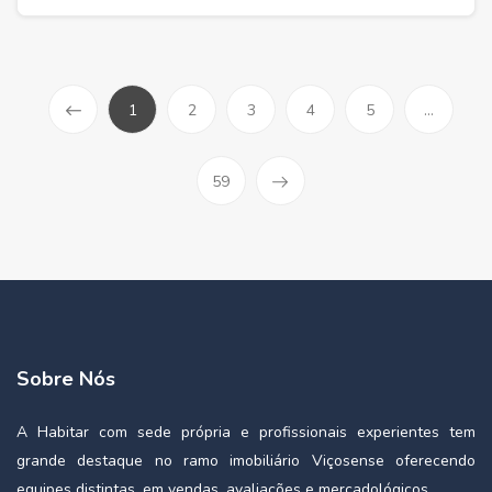
1
2
3
4
5
...
59
Sobre Nós
A Habitar com sede própria e profissionais experientes tem
grande destaque no ramo imobiliário Viçosense oferecendo
equipes distintas, em vendas, avaliações e mercadológicos.