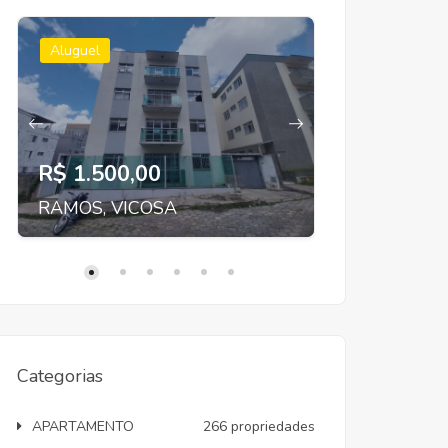
Aluguel
Aluguel
R$ 1.500,00
R$ 2.300
RAMOS, VICOSA
SANTA CLA
Categorias
APARTAMENTO
266 propriedades