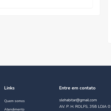
Links
Entre em contato
slehabitar@gmail.com
Quem somos
AV. P. H. ROLFS, 358 LOJA 0
Atendimento