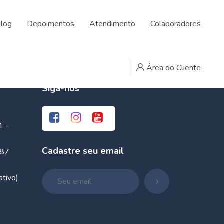
log
Depoimentos
Atendimento
Colaboradores
Área do Cliente
Siga-nos
1 -
Cadastre seu email
087
tivo)