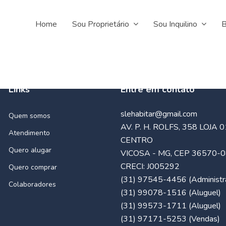
Home
Sou Proprietário
Sou Inquilino
B
Links
Entre em contato
slehabitar@gmail.com
Quem somos
AV. P. H. ROLFS, 358 LOJA 0
Atendimento
CENTRO
Quero alugar
VICOSA - MG, CEP 36570-
CRECI: J005292
Quero comprar
(31) 97545-4456 (Administra
Colaboradores
(31) 99078-1516 (Aluguel)
(31) 99573-1711 (Aluguel)
(31) 97171-5253 (Vendas)