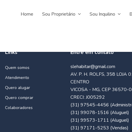
Home
Sou Proprietário
Sou Inquilino
B
Links
Entre em contato
slehabitar@gmail.com
Quem somos
AV. P. H. ROLFS, 358 LOJA 0
Atendimento
CENTRO
Quero alugar
VICOSA - MG, CEP 36570-
CRECI: J005292
Quero comprar
(31) 97545-4456 (Administra
Colaboradores
(31) 99078-1516 (Aluguel)
(31) 99573-1711 (Aluguel)
(31) 97171-5253 (Vendas)