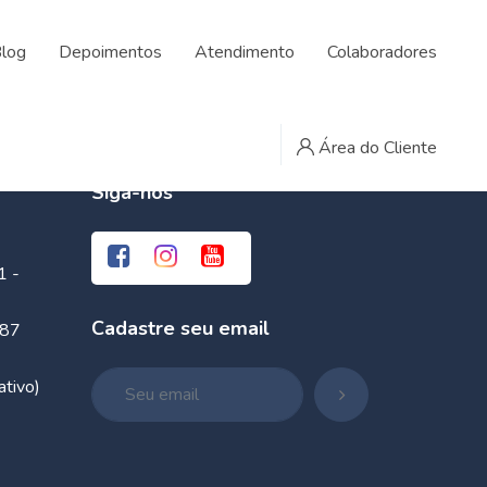
log
Depoimentos
Atendimento
Colaboradores
Área do Cliente
Siga-nos
1 -
Cadastre seu email
087
tivo)