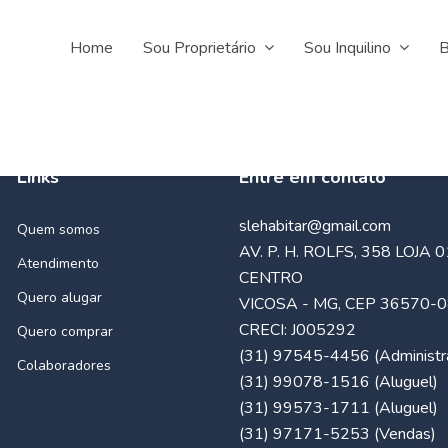
Home
Sou Proprietário
Sou Inquilino
B
Links
Entre em contato
slehabitar@gmail.com
Quem somos
AV. P. H. ROLFS, 358 LOJA 0
Atendimento
CENTRO
Quero alugar
VICOSA - MG, CEP 36570-
CRECI: J005292
Quero comprar
(31) 97545-4456 (Administra
Colaboradores
(31) 99078-1516 (Aluguel)
(31) 99573-1711 (Aluguel)
(31) 97171-5253 (Vendas)