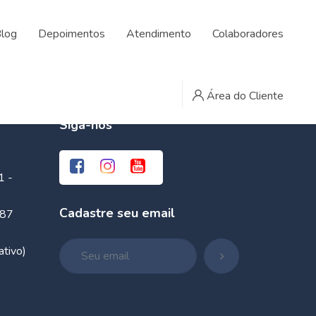
log
Depoimentos
Atendimento
Colaboradores
Área do Cliente
Siga-nos
1 -
Cadastre seu email
087
tivo)