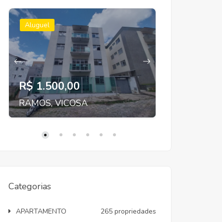
Aluguel
Aluguel
R$ 1.500,00
R$ 2.300
RAMOS, VICOSA
SANTA CLA
Categorias
APARTAMENTO
265 propriedades