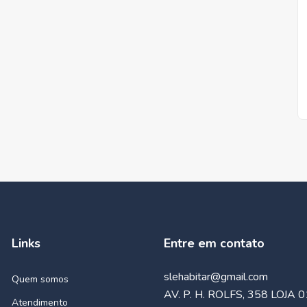
Links
Entre em contato
slehabitar@gmail.com
Quem somos
AV. P. H. ROLFS, 358 LOJA 0
Atendimento